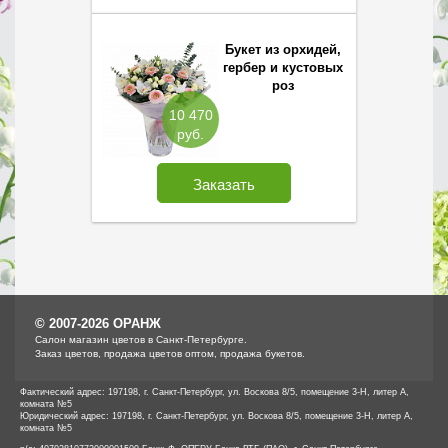
Букет из орхидей,
гербер и кустовых
роз
10 470
руб.
Заказать
© 2007-2026 ОРАНЖ
Cалон магазин цветов в Санкт-Петербурге.
Заказ цветов, продажа цветов оптом, продажа букетов.
Фактический адрес: 197198, г. Санкт-Петербург, ул. Воскова 8/5, помещение 3-Н, литер А,
комната №5
Юридический адрес: 197198, г. Санкт-Петербург, ул. Воскова 8/5, помещение 3-Н, литер А,
комната №5