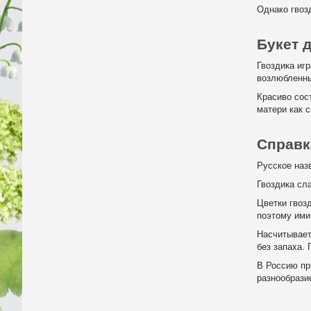
Однако гвоз
Букет 
Гвоздика иг
возлюбленны
Красиво сос
матери как 
Справк
Русское наз
Гвоздика сл
Цветки гвоз
поэтому ими
Насчитывает
без запаха.
В Россию пр
разнообрази