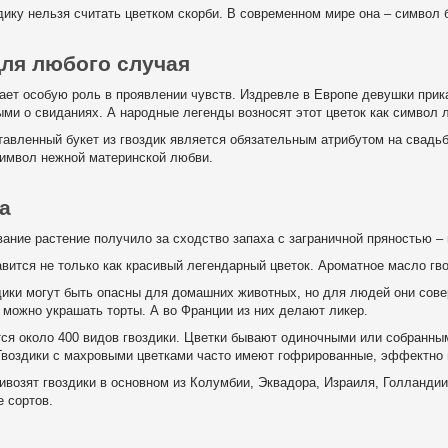
дику нельзя считать цветком скорби. В современном мире она – символ б
для любого случая
рает особую роль в проявлении чувств. Издревле в Европе девушки прика
ми о свиданиях. А народные легенды возносят этот цветок как символ 
тавленный букет из гвоздик является обязательным атрибутом на свадьб
символ нежной материнской любви.
а
вание растение получило за сходство запаха с заграничной пряностью 
авится не только как красивый легендарный цветок. Ароматное масло гв
дики могут быть опасны для домашних животных, но для людей они сове
 можно украшать торты. А во Франции из них делают ликер.
ся около 400 видов гвоздики. Цветки бывают одиночными или собранным
 Гвоздики с махровыми цветками часто имеют гофрированные, эффектно 
ивозят гвоздики в основном из Колумбии, Эквадора, Израиля, Голландии
е сортов.