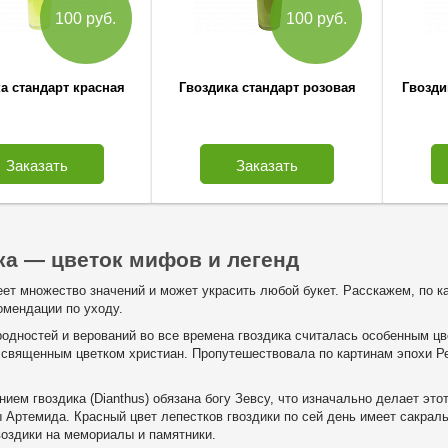
100 руб.
100 руб.
а стандарт красная
Гвоздика стандарт розовая
Гвозди
Заказать
Заказать
ка — цветок мифов и легенд
еет множество значений и может украсить любой букет. Расскажем, по к
омендации по уходу.
родностей и верований во все времена гвоздика считалась особенным ц
 священным цветком христиан. Пропутешествовала по картинам эпохи 
ием гвоздика (Dianthus) обязана богу Зевсу, что изначально делает эт
ы Артемида. Красный цвет лепестков гвоздики по сей день имеет сакрал
воздики на мемориалы и памятники.