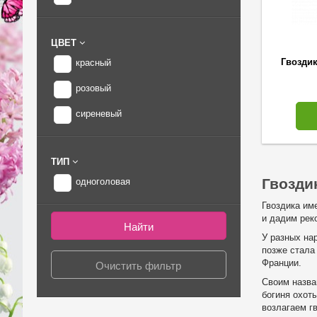
ЦВЕТ
Гвоздик
красный
розовый
сиреневый
ТИП
Гвозди
одноголовая
Гвоздика им
и дадим рек
У разных на
позже стала
Франции.
Своим назван
богиня охот
возлагаем г