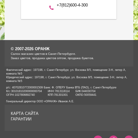
+7(812)600-4-300
© 2007-2026 ОРАНЖ
Cалон магазин цветов в Санкт-Петербурге.
Заказ цветов, продажа цветов оптом, продажа букетов.
Фактический адрес: 197198, г. Санкт-Петербург, ул. Воскова 8/5, помещение 3-Н, литер А,
комната №5
Юридический адрес: 197198, г. Санкт-Петербург, ул. Воскова 8/5, помещение 3-Н, литер А,
комната №5
р/с: 40702810772000001509 Банк: Ф. ОПЕРУ Банка ВТБ (ПАО), г. Санкт-Петербурге
К/с:
30101810200000000704
ИНН:
7813118114
БИК:
044030704
ОГРН:
1027806892740
КПП:
781301001
ОКПО:
50059441
Генеральный директор ООО «ОРАНЖ» Иванов А.Е.
КАРТА САЙТА
ГАРАНТИИ