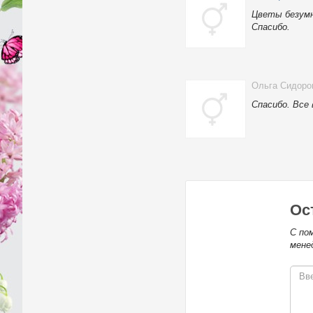
Цветы безумн
Спасибо.
Ольга Сидоро
Спасибо. Все
Ос
С по
мене