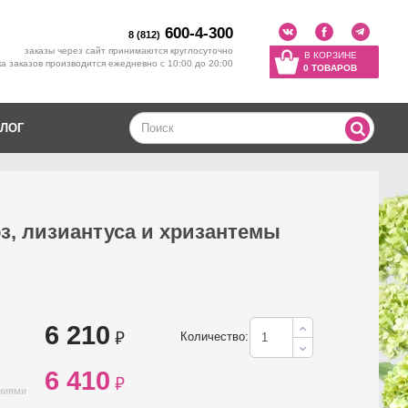
600-4-300
8 (812)
заказы через сайт принимаются круглосуточно
В КОРЗИНЕ
а заказов производится ежедневно с 10:00 до 20:00
0 ТОВАРОВ
ЛОГ
оз, лизиантуса и хризантемы
6 210
₽
Количество:
6 410
₽
ениями