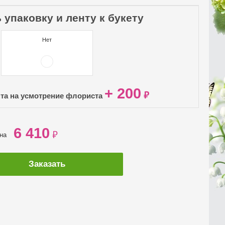
 упаковку и ленту к букету
Нет
+ 200
₽
нта на усмотрение флориста
6 410
₽
ена
Заказать