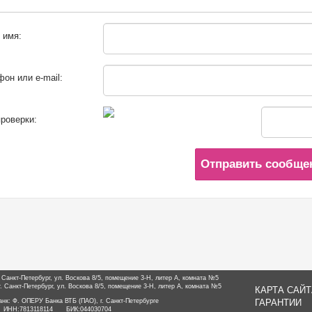
 имя:
он или e-mail:
роверки:
Отправить сообще
. Санкт-Петербург, ул. Воскова 8/5, помещение 3-Н, литер А, комната №5
. Санкт-Петербург, ул. Воскова 8/5, помещение 3-Н, литер А, комната №5
КАРТА САЙТ
анк: Ф. ОПЕРУ Банка ВТБ (ПАО), г. Санкт-Петербурге
ГАРАНТИИ
ИНН:
7813118114
БИК:
044030704