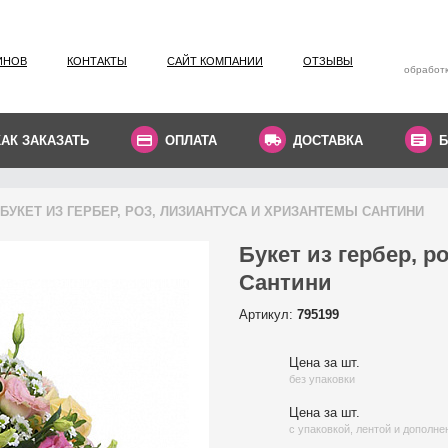
ИНОВ
КОНТАКТЫ
САЙТ КОМПАНИИ
ОТЗЫВЫ
обработк
КАК ЗАКАЗАТЬ
ОПЛАТА
ДОСТАВКА
Б
БУКЕТ ИЗ ГЕРБЕР, РОЗ, ЛИЗИАНТУСА И ХРИЗАНТЕМЫ САНТИНИ
Букет из гербер, р
Сантини
Артикул:
795199
Цена за шт.
без упаковки
Цена за шт.
с упаковкой, лентой и дополн