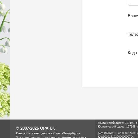
Ваше
Телеф
Код п
Фактический адрес: 197198, г
Юридический адрес: 197198, г
© 2007-2026 ОРАНЖ
Cалон магазин цветов в Санкт-Петербурге.
р/с: 40702810772000001509 Б
К/с:
30101810200000000704
Заказ цветов, продажа цветов оптом, продажа