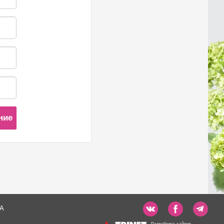
ние
А