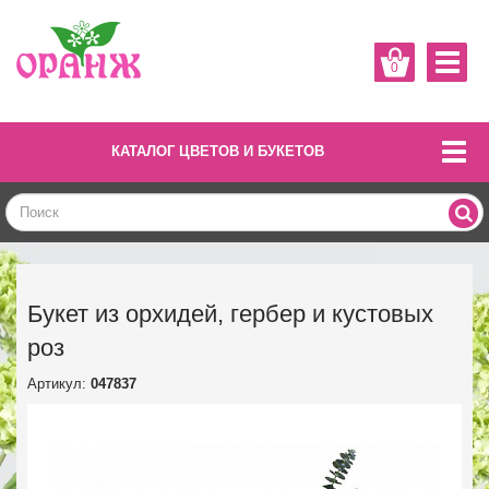
0
КАТАЛОГ ЦВЕТОВ И БУКЕТОВ
Букет из орхидей, гербер и кустовых
роз
Артикул:
047837