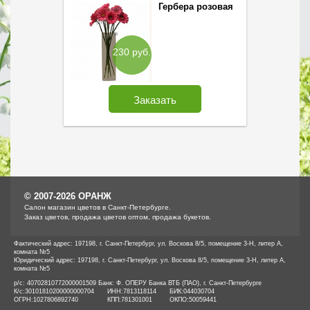
Гербера розовая
230 руб.
Заказать
© 2007-2026 ОРАНЖ
Cалон магазин цветов в Санкт-Петербурге.
Заказ цветов, продажа цветов оптом, продажа букетов.
Фактический адрес: 197198, г. Санкт-Петербург, ул. Воскова 8/5, помещение 3-Н, литер А,
комната №5
Юридический адрес: 197198, г. Санкт-Петербург, ул. Воскова 8/5, помещение 3-Н, литер А,
комната №5
р/с: 40702810772000001509 Банк: Ф. ОПЕРУ Банка ВТБ (ПАО), г. Санкт-Петербурге
К/с:
30101810200000000704
ИНН:
7813118114
БИК:
044030704
ОГРН:
1027806892740
КПП:
781301001
ОКПО:
50059441