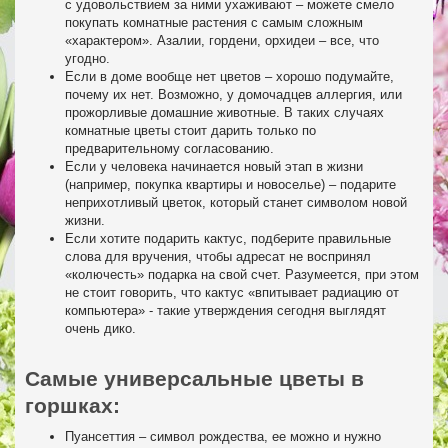
с удовольствием за ними ухаживают – можете смело
покупать комнатные растения с самым сложным
«характером». Азалии, гордени, орхидеи – все, что
угодно.
Если в доме вообще нет цветов – хорошо подумайте,
почему их нет. Возможно, у домочадцев аллергия, или
прожорливые домашние животные. В таких случаях
комнатные цветы стоит дарить только по
предварительному согласованию.
Если у человека начинается новый этап в жизни
(например, покупка квартиры и новоселье) – подарите
неприхотливый цветок, который станет символом новой
жизни.
Если хотите подарить кактус, подберите правильные
слова для вручения, чтобы адресат не воспринял
«колючесть» подарка на свой счет. Разумеется, при этом
не стоит говорить, что кактус «впитывает радиацию от
компьютера» - такие утверждения сегодня выглядят
очень дико.
Самые универсальные цветы в
горшках:
Пуансеттия – символ рождества, ее можно и нужно