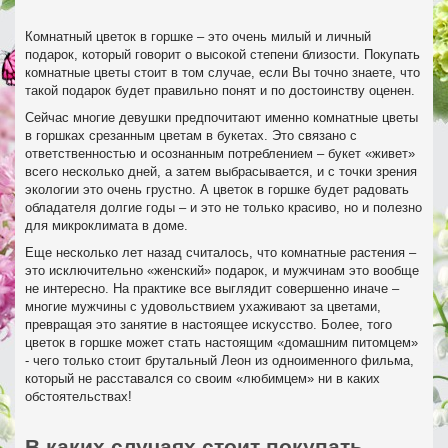
Комнатный цветок в горшке – это очень милый и личный
подарок, который говорит о высокой степени близости. Покупать
комнатные цветы стоит в том случае, если Вы точно знаете, что
такой подарок будет правильно понят и по достоинству оценен.
Сейчас многие девушки предпочитают именно комнатные цветы
в горшках срезанным цветам в букетах. Это связано с
ответственностью и осознанным потреблением – букет «живет»
всего несколько дней, а затем выбрасывается, и с точки зрения
экологии это очень грустно. А цветок в горшке будет радовать
обладателя долгие годы – и это не только красиво, но и полезно
для микроклимата в доме.
Еще несколько лет назад считалось, что комнатные растения –
это исключительно «женский» подарок, и мужчинам это вообще
не интересно. На практике все выглядит совершенно иначе –
многие мужчины с удовольствием ухаживают за цветами,
превращая это занятие в настоящее искусство. Более, того
цветок в горшке может стать настоящим «домашним питомцем»
- чего только стоит брутальный Леон из одноименного фильма,
который не расставался со своим «любимцем» ни в каких
обстоятельствах!
В каких случаях стоит покупать