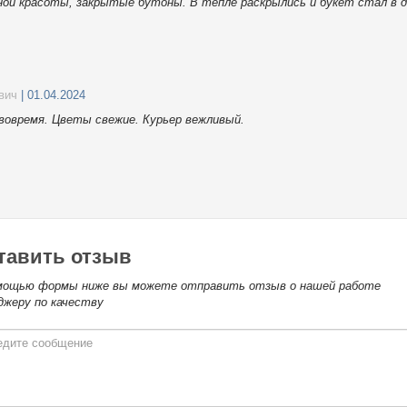
ой красоты, закрытые бутоны. В тепле раскрылись и букет стал в д
вич
| 01.04.2024
 вовремя. Цветы свежие. Курьер вежливый.
тавить отзыв
мощью формы ниже вы можете отправить отзыв о нашей работе
джеру по качеству