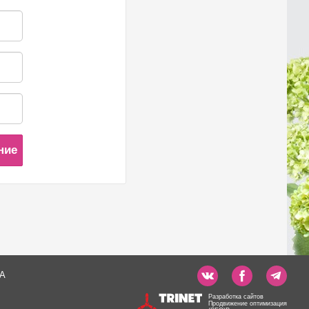
ние
А
Разработка сайтов
Продвижение оптимизация