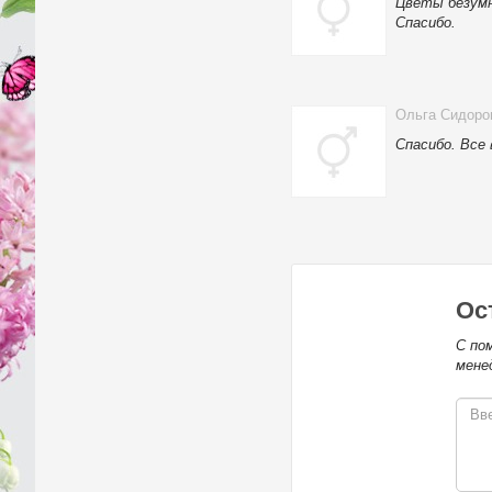
Цветы безумн
Спасибо.
Ольга Сидоро
Спасибо. Все
Ос
С по
мене