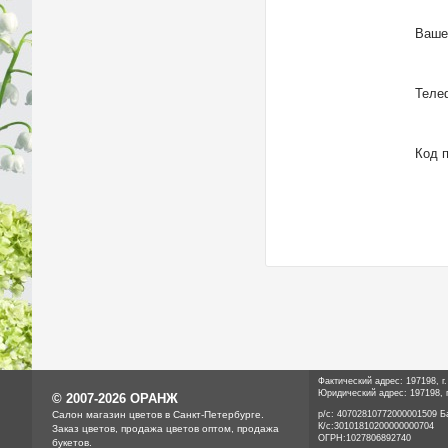
Ваше
Телеф
Код п
Фактический адрес: 197198, г
Юридический адрес: 197198, г
© 2007-2026 ОРАНЖ
Cалон магазин цветов в Санкт-Петербурге.
р/с: 40702810772000001509 Б
К/с:
30101810200000000704
Заказ цветов, продажа цветов оптом, продажа
ОГРН:
1027806892740
букетов.