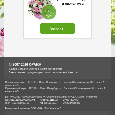
и лизиантуса
4 140
руб.
Заказать
© 2007-2026 ОРАНЖ
Cалон магазин цветов в Санкт-Петербурге.
Заказ цветов, продажа цветов оптом, продажа букетов.
Фактический адрес: 197198, г. Санкт-Петербург, ул. Воскова 8/5, помещение 3-Н, литер А,
комната №5
Юридический адрес: 197198, г. Санкт-Петербург, ул. Воскова 8/5, помещение 3-Н, литер А,
комната №5
р/с: 40702810772000001509 Банк: Ф. ОПЕРУ Банка ВТБ (ПАО), г. Санкт-Петербурге
К/с:
30101810200000000704
ИНН:
7813118114
БИК:
044030704
ОГРН:
1027806892740
КПП:
781301001
ОКПО:
50059441
Генеральный директор ООО «ОРАНЖ» Иванов А.Е.