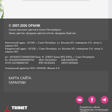
© 2007-2026 ОРАНЖ
Cалон магазин цветов в Санкт-Петербурге.
Заказ цветов, продажа цветов оптом, продажа букетов.
Фактический адрес: 197198, г. Санкт-Петербург, ул. Воскова 8/5, помещение 3-Н, литер А,
комната №5
Юридический адрес: 197198, г. Санкт-Петербург, ул. Воскова 8/5, помещение 3-Н, литер А,
комната №5
р/с: 40702810772000001509 Банк: Ф. ОПЕРУ Банка ВТБ (ПАО), г. Санкт-Петербурге
К/с:
30101810200000000704
ИНН:
7813118114
БИК:
044030704
ОГРН:
1027806892740
КПП:
781301001
ОКПО:
50059441
Генеральный директор ООО «ОРАНЖ» Иванов А.Е.
КАРТА САЙТА
ГАРАНТИИ
Разработка сайтов
Продвижение оптимизация