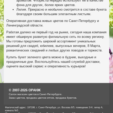
ароматом. Флористы нередко используют ее в качестве
фона для других, более ярких цветов.
Лилия. Прекрасно и необычно смотрится в составе букета
благодаря своим большим элегантным листьям.
Оперативная доставка живых цветов по Санкт-Петербургу и
Ленинградской области.
Работая далеко не первый год на рынке, сегодня наша компания
имеет обширную развитую филиальную сеть по всему региону.
Мы готовы предложить широкий ассортимент уникальных
решений для свадеб, юбилеев, выпускных вечеров, 8 Марта,
романтических свиданий и любых других поводов и торжеств.
Купить букет зеленого цвета можно в будние, выходные и
праздничные дни. Воспользуйтесь нашей службой доставки,
оцените высокий сервис и оперативность курьеров!
© 2007-2026 ОРАНЖ
Cалон магазин цветов в Санкт-Петербурге.
Заказ цветов, продажа цветов оптом, продажа букетов.
Фактический адрес: 197198, г. Санкт-Петербург, ул. Воскова 8/5, помещение 3-Н, литер А,
комната №5