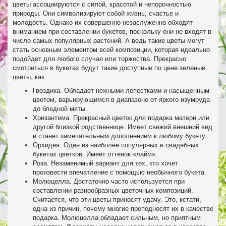
цветы ассоциируются с силой, красотой и непорочностью
природы. Они символизируют собой жизнь, счастье и
молодость. Однако их совершенно незаслуженно обходят
вниманием при составлении букетов, поскольку они не входят в
число самых популярных растений. А ведь такие цветы могут
стать основным элементом всей композиции, которая идеально
подойдет для любого случая или торжества. Прекрасно
смотреться в букетах будут такие доступные по цене зеленые
цветы, как:
Гвоздика. Обладает нежными лепестками и насыщенным
цветом, варьирующимся в диапазоне от яркого изумруда
до бледной мяты.
Хризантема. Прекрасный цветок для подарка матери или
другой близкой родственнице. Имеет свежий внешний вид
и станет замечательным дополнением к любому букету.
Орхидея. Один из наиболее популярных в свадебных
букетах цветков. Имеет оттенок «лайм».
Роза. Незаменимый вариант для тех, кто хочет
произвести впечатление с помощью необычного букета.
Молюцелла. Достаточно часто используется при
составлении разнообразных цветочных композиций.
Считается, что эти цветы приносят удачу. Это, кстати,
одна из причин, почему многие преподносят их в качестве
подарка. Молюцелла обладает сильным, но приятным