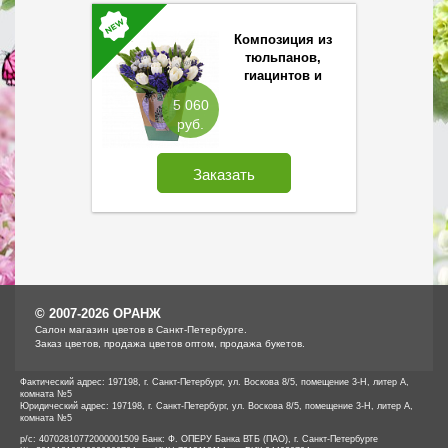
Композиция из
тюльпанов,
гиацинтов и
брунеи в сумочке
5 060
руб.
Заказать
© 2007-2026 ОРАНЖ
Cалон магазин цветов в Санкт-Петербурге.
Заказ цветов, продажа цветов оптом, продажа букетов.
Фактический адрес: 197198, г. Санкт-Петербург, ул. Воскова 8/5, помещение 3-Н, литер А,
комната №5
Юридический адрес: 197198, г. Санкт-Петербург, ул. Воскова 8/5, помещение 3-Н, литер А,
комната №5
р/с: 40702810772000001509 Банк: Ф. ОПЕРУ Банка ВТБ (ПАО), г. Санкт-Петербурге