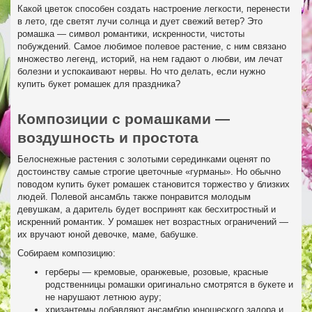
Какой цветок способен создать настроение легкости, перенести
в лето, где светят лучи солнца и дует свежий ветер? Это
ромашка — символ романтики, искренности, чистоты
побуждений. Самое любимое полевое растение, с ним связано
множество легенд, историй, на нем гадают о любви, им лечат
болезни и успокаивают нервы. Но что делать, если нужно
купить букет ромашек для праздника?
Композиции с ромашками —
воздушность и простота
Белоснежные растения с золотыми серединками оценят по
достоинству самые строгие цветочные «гурманы». Но обычно
поводом купить букет ромашек становится торжество у близких
людей. Полевой ансамбль также понравится молодым
девушкам, а даритель будет воспринят как бесхитростный и
искренний романтик. У ромашек нет возрастных ограничений —
их вручают юной девочке, маме, бабушке.
Собираем композицию:
герберы — кремовые, оранжевые, розовые, красные
родственницы ромашки оригинально смотрятся в букете и
не нарушают летнюю ауру;
хризантемы добавляют ансамблю юношеского задора и