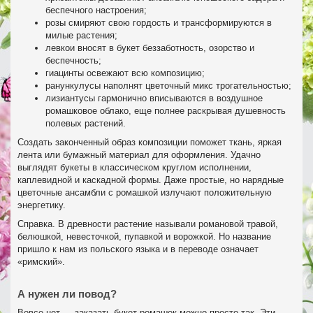
беспечного настроения;
розы смиряют свою гордость и трансформируются в
милые растения;
левкои вносят в букет беззаботность, озорство и
беспечность;
гиацинты освежают всю композицию;
ранункулусы наполнят цветочный микс трогательностью;
лизиантусы гармонично вписываются в воздушное
ромашковое облако, еще полнее раскрывая душевность
полевых растений.
Создать законченный образ композиции поможет ткань, яркая
лента или бумажный материал для оформления. Удачно
выглядят букеты в классическом круглом исполнении,
каплевидной и каскадной формы. Даже простые, но нарядные
цветочные ансамбли с ромашкой излучают положительную
энергетику.
Справка. В древности растение называли романовой травой,
белюшкой, невесточкой, пупавкой и ворожкой. Но название
пришло к нам из польского языка и в переводе означает
«римский».
А нужен ли повод?
Вовсе нет — заказать букет ромашек можно просто так. Эти