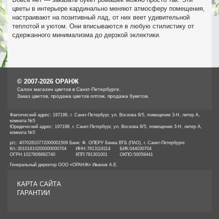
цветы в интерьере кардинально меняют атмосферу помещения,
настраивают на позитивный лад, от них веет удивительной
теплотой и уютом. Они вписываются в любую стилистику от
сдержанного минимализма до дерзкой эклектики.
© 2007-2026 ОРАНЖ
Cалон магазин цветов в Санкт-Петербурге.
Заказ цветов, продажа цветов оптом, продажа букетов.
Фактический адрес: 197198, г. Санкт-Петербург, ул. Воскова 8/5, помещение 3-Н, литер А,
комната №5
Юридический адрес: 197198, г. Санкт-Петербург, ул. Воскова 8/5, помещение 3-Н, литер А,
комната №5
р/с: 40702810772000001509 Банк: Ф. ОПЕРУ Банка ВТБ (ПАО), г. Санкт-Петербурге
К/с:
30101810200000000704
ИНН:
7813118114
БИК:
044030704
ОГРН:
1027806892740
КПП:
781301001
ОКПО:
50059441
Генеральный директор ООО «ОРАНЖ» Иванов А.Е.
КАРТА САЙТА
ГАРАНТИИ