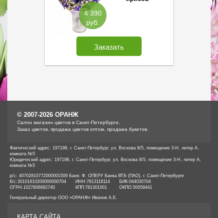
4 390
руб.
Заказать
© 2007-2026 ОРАНЖ
Cалон магазин цветов в Санкт-Петербурге.
Заказ цветов, продажа цветов оптом, продажа букетов.
Фактический адрес: 197198, г. Санкт-Петербург, ул. Воскова 8/5, помещение 3-Н, литер А,
комната №5
Юридический адрес: 197198, г. Санкт-Петербург, ул. Воскова 8/5, помещение 3-Н, литер А,
комната №5
р/с: 40702810772000001509 Банк: Ф. ОПЕРУ Банка ВТБ (ПАО), г. Санкт-Петербурге
К/с:
30101810200000000704
ИНН:
7813118114
БИК:
044030704
ОГРН:
1027806892740
КПП:
781301001
ОКПО:
50059441
Генеральный директор ООО «ОРАНЖ» Иванов А.Е.
КАРТА САЙТА